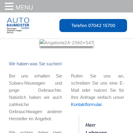
MENU
Zum
Inhalt
Telefon 07042 15700
springen
Wir haben was Sie suchen!
Bei uns erhalten Sie
Rufen Sie uns an,
Subaru-Neuwagen und
schreiben Sie uns eine E-
junge Gebrauchte.
Mail oder nutzen Sie für
Natürlich haben wir auch
Ihre Anfrage einfach unser
zahlreiche
Kontaktformular
.
Gebrauchtwagen anderer
Hersteller im Angebot.
Herr
Lehmann
Wir achten dabei stets